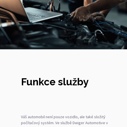
Funkce služby
Váš automobil není pouze vozidlo, ale také složitý
počítačový systém. Ve službě Dwiger Automotive v