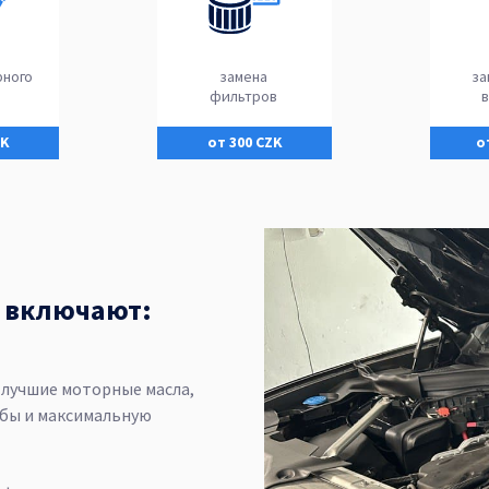
рного
замена
за
фильтров
ZK
от 300 CZK
о
О включают:
 лучшие моторные масла,
жбы и максимальную