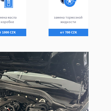
мена масла
замена тормозной
в коробке
жидкости
т 1000 CZK
от 700 CZK