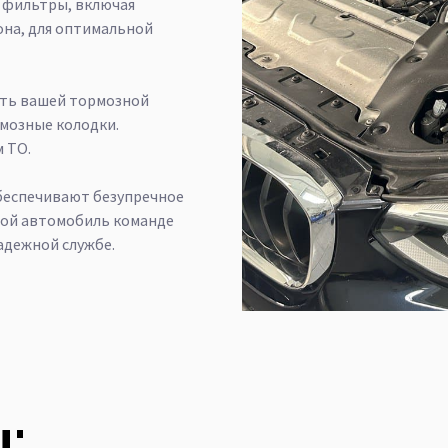
е фильтры, включая
она, для оптимальной
ть вашей тормозной
мозные колодки.
м ТО.
беспечивают безупречное
вой автомобиль команде
надежной службе.
: