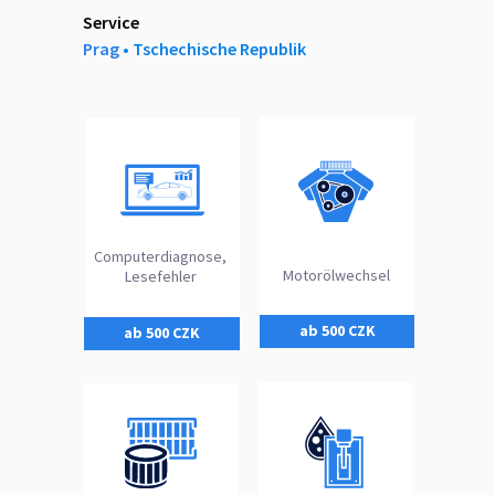
Service
Prag
‎‎•‎ Tschechische Republik
Computerdiagnose,
Motorölwechsel
Lesefehler
ab 500 CZK
ab 500 CZK